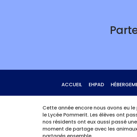
Skip
to
content
Part
ACCUEIL
EHPAD
HÉBERGEM
Cette année encore nous avons eu le p
le Lycée Pommerit. Les élèves ont pas
nos résidents ont eux aussi passé un
moment de partage avec les animaux (
partagés ensemble.