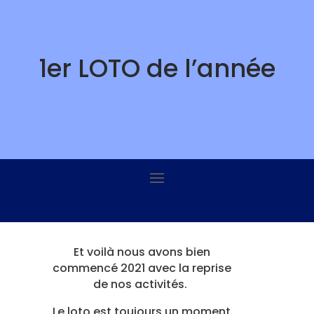
Skip
to
content
1er LOTO de l’année
Et voilà nous avons bien
commencé 2021 avec la reprise
de nos activités.
Le loto est toujours un moment